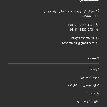
اطلاعات تماس
اهواز، کیانپارس، ضلع شمالی میدان چمران
6156653113
+98-61-3337-3575
+98-61-3337-2431
info@ahvazfair.ir
ahvazfair.ir@gmail.com
شرکت ما
درباره ما
حریم خصوصی
شرایط و مقررات مشارکت
ارتباط با ما
مقررات غرفه‌سازی