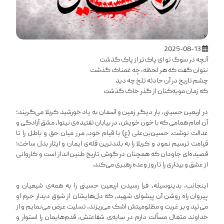
2025-08-13
آنچه در سوگ تو ای پاک‌تر از پاک گذشت
نتوان گفت که هر لحظه، چه غمناک گذشت
چشم تاریخ در آن حادثه تلخ چه دید
که زمان مویه‌کنان از گذر خاک گذشت
در اربعین حسینی، بار دیگر زمین و آسمان به یاد خورشید کربلا می‌گریند؛
آن امام همامی که با خون خویش، در بیابان تفتیده‌ی نینوا، مشق آزادگی و
عدالت نوشت. حسین‌بن‌علی (ع) با قیام خود، مرز میان حق و باطل را تا
قیامت ترسیم نمود و کربلا را به بلندترین قله‌ی ایمان و ایثار بدل ساخت؛
قصیده‌ای جاودان که همچنان در گوش تاریخ طنین‌انداز است و کاروانی
از عشق و بیداری را تا روز وعده رهبری می‌کند.
اینجانب، بدینوسیله، فرا رسیدن اربعین حسینی را به همه‌ی شیعیان و
پیروان راه روشن آن پیشوای شهید، که دل‌هایشان از شوق دیدار حرم او
می‌تپد و بر غربت و مظلومیتش اشک می‌ریزند، تسلیت عرض می‌نمایم و از
خداوند متعال مسألت دارم در سایه‌ی شفاعتش، قدم‌هایمان را استوار و