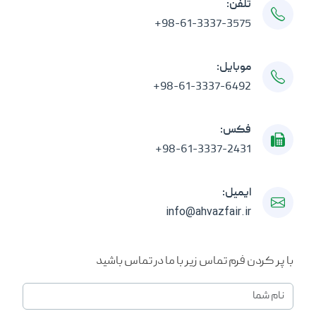
تلفن:
+98-61-3337-3575
موبایل:
+98-61-3337-6492
فکس:
+98-61-3337-2431
ایمیل:
info@ahvazfair.ir
با پر کردن فرم تماس زیر با ما در تماس باشید