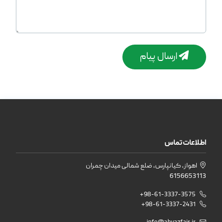
ارسال پیام
اطلاعات تماس
اهواز، کیانپارس، ضلع شمالی میدان چمران
6156653113
+98-61-3337-3575
+98-61-3337-2431