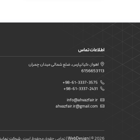
اطلاعات تماس
اهواز، کیانپارس، ضلع شمالی میدان چمران
6156653113
+98-61-3337-3575
+98-61-3337-2431
info@ahvazfair.ir
ahvazfair.ir@gmail.com
| © 2026 | تمامی حقوق محفوظ است .
WebDesign
شرکت نمایشگ