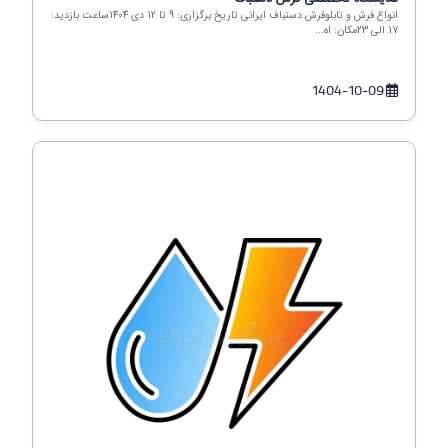
انواع فرش و تابلوفرش دستباف ایرانی تاریخ برگزاری: 9 تا 12 دی 1404ساعت بازدید:
17 الی 23مکان: اه...
1404-10-09