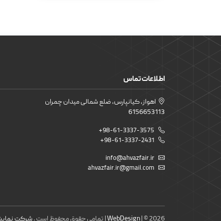
اطلاعات تماس
اهواز، کیانپارس، ضلع شمالی میدان چمران
6156653113
+98-61-3337-3575
+98-61-3337-2431
info@ahvazfair.ir
ahvazfair.ir@gmail.com
| © 2026 | تمامی حقوق محفوظ است .
WebDesign
شرکت نمایشگ